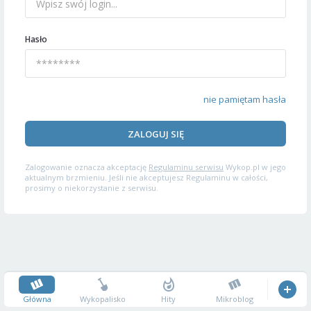
Hasło
nie pamiętam hasła
ZALOGUJ SIĘ
Zalogowanie oznacza akceptację
Regulaminu serwisu
Wykop.pl w jego
aktualnym brzmieniu. Jeśli nie akceptujesz Regulaminu w całości,
prosimy o niekorzystanie z serwisu.
Główna
Wykopalisko
Hity
Mikroblog