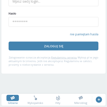
Hasło
nie pamiętam hasła
ZALOGUJ SIĘ
Zalogowanie oznacza akceptację
Regulaminu serwisu
Wykop.pl w jego
aktualnym brzmieniu. Jeśli nie akceptujesz Regulaminu w całości,
prosimy o niekorzystanie z serwisu.
Główna
Wykopalisko
Hity
Mikroblog