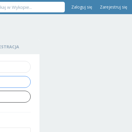
Zaloguj się
Zarejestruj się
ESTRACJA