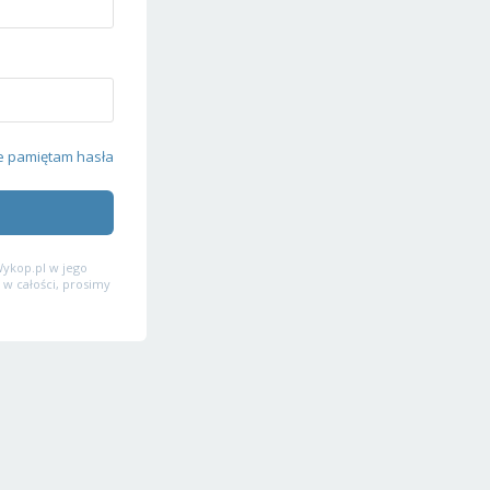
e pamiętam hasła
ykop.pl w jego
 w całości, prosimy