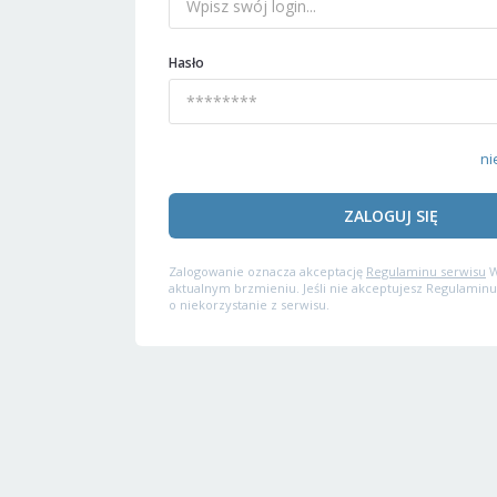
Hasło
ni
ZALOGUJ SIĘ
Zalogowanie oznacza akceptację
Regulaminu serwisu
W
aktualnym brzmieniu. Jeśli nie akceptujesz Regulaminu
o niekorzystanie z serwisu.