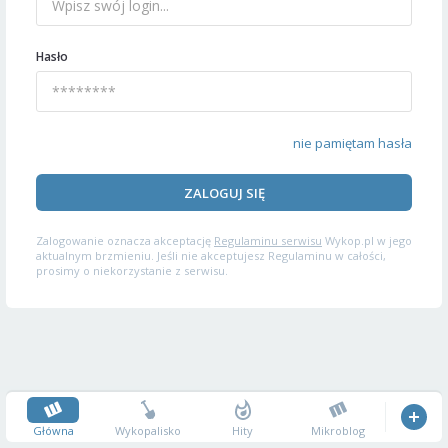
Hasło
nie pamiętam hasła
ZALOGUJ SIĘ
Zalogowanie oznacza akceptację
Regulaminu serwisu
Wykop.pl w jego
aktualnym brzmieniu. Jeśli nie akceptujesz Regulaminu w całości,
prosimy o niekorzystanie z serwisu.
Główna
Wykopalisko
Hity
Mikroblog