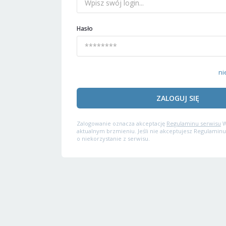
Hasło
ni
ZALOGUJ SIĘ
Zalogowanie oznacza akceptację
Regulaminu serwisu
W
aktualnym brzmieniu. Jeśli nie akceptujesz Regulaminu
o niekorzystanie z serwisu.