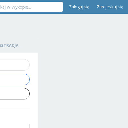
Zaloguj się
Zarejestruj się
ESTRACJA