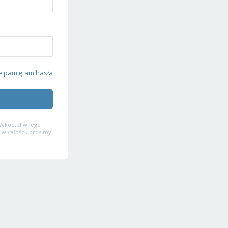
e pamiętam hasła
ykop.pl w jego
 w całości, prosimy