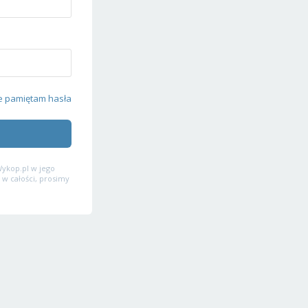
e pamiętam hasła
ykop.pl w jego
 w całości, prosimy