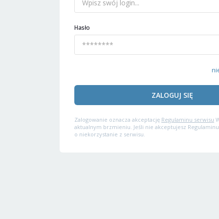
Hasło
ni
ZALOGUJ SIĘ
Zalogowanie oznacza akceptację
Regulaminu serwisu
W
aktualnym brzmieniu. Jeśli nie akceptujesz Regulaminu
o niekorzystanie z serwisu.