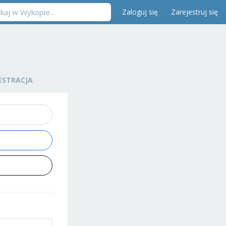
Zaloguj się
Zarejestruj się
ESTRACJA