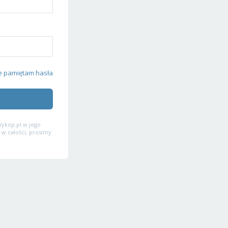
e pamiętam hasła
ykop.pl w jego
 w całości, prosimy