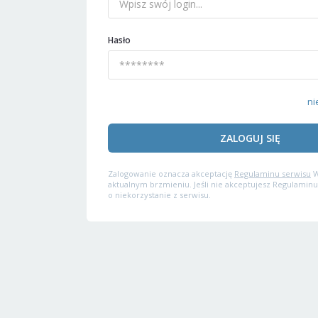
Hasło
ni
ZALOGUJ SIĘ
Zalogowanie oznacza akceptację
Regulaminu serwisu
W
aktualnym brzmieniu. Jeśli nie akceptujesz Regulaminu
o niekorzystanie z serwisu.