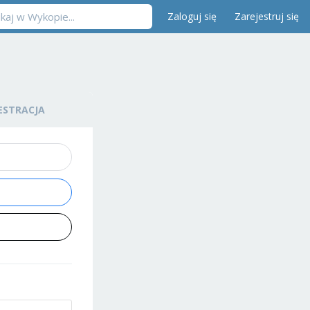
Zaloguj się
Zarejestruj się
ESTRACJA