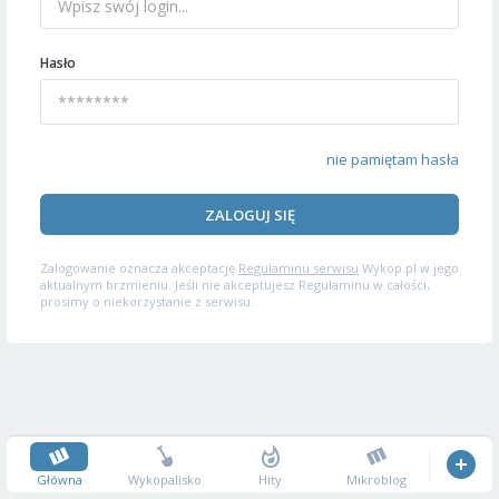
Hasło
nie pamiętam hasła
ZALOGUJ SIĘ
Zalogowanie oznacza akceptację
Regulaminu serwisu
Wykop.pl w jego
aktualnym brzmieniu. Jeśli nie akceptujesz Regulaminu w całości,
prosimy o niekorzystanie z serwisu.
Główna
Wykopalisko
Hity
Mikroblog