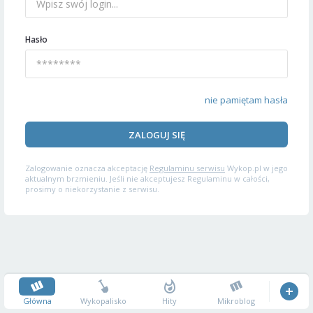
Hasło
nie pamiętam hasła
ZALOGUJ SIĘ
Zalogowanie oznacza akceptację
Regulaminu serwisu
Wykop.pl w jego
aktualnym brzmieniu. Jeśli nie akceptujesz Regulaminu w całości,
prosimy o niekorzystanie z serwisu.
Główna
Wykopalisko
Hity
Mikroblog