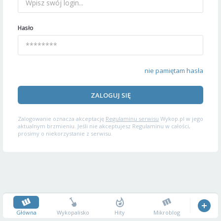
Hasło
nie pamiętam hasła
ZALOGUJ SIĘ
Zalogowanie oznacza akceptację
Regulaminu serwisu
Wykop.pl w jego
aktualnym brzmieniu. Jeśli nie akceptujesz Regulaminu w całości,
prosimy o niekorzystanie z serwisu.
Główna
Wykopalisko
Hity
Mikroblog