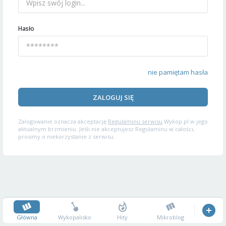
Hasło
nie pamiętam hasła
ZALOGUJ SIĘ
Zalogowanie oznacza akceptację
Regulaminu serwisu
Wykop.pl w jego
aktualnym brzmieniu. Jeśli nie akceptujesz Regulaminu w całości,
prosimy o niekorzystanie z serwisu.
Główna
Wykopalisko
Hity
Mikroblog