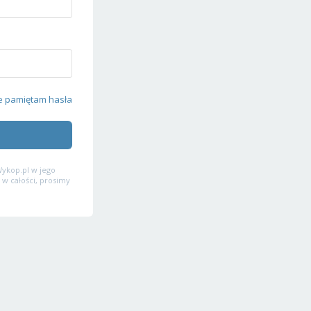
e pamiętam hasła
ykop.pl w jego
 w całości, prosimy