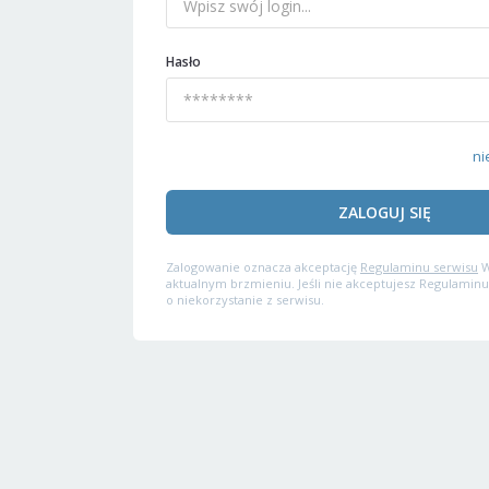
Hasło
ni
ZALOGUJ SIĘ
Zalogowanie oznacza akceptację
Regulaminu serwisu
W
aktualnym brzmieniu. Jeśli nie akceptujesz Regulaminu
o niekorzystanie z serwisu.