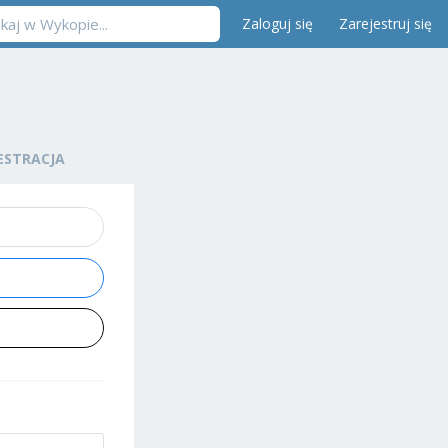
Zaloguj się
Zarejestruj się
ESTRACJA