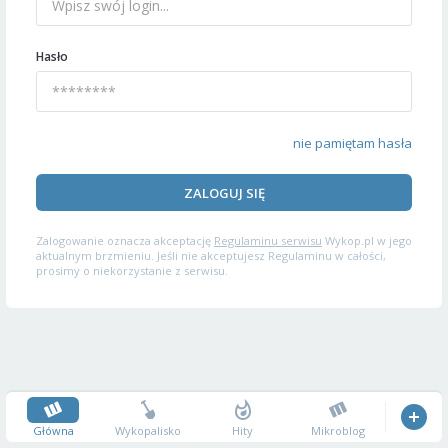
Hasło
nie pamiętam hasła
ZALOGUJ SIĘ
Zalogowanie oznacza akceptację
Regulaminu serwisu
Wykop.pl w jego
aktualnym brzmieniu. Jeśli nie akceptujesz Regulaminu w całości,
prosimy o niekorzystanie z serwisu.
Główna
Wykopalisko
Hity
Mikroblog