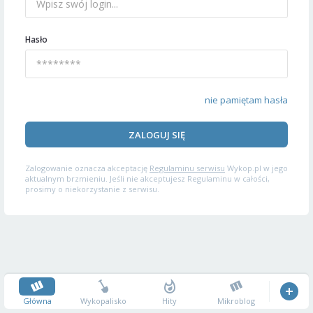
Hasło
nie pamiętam hasła
ZALOGUJ SIĘ
Zalogowanie oznacza akceptację
Regulaminu serwisu
Wykop.pl w jego
aktualnym brzmieniu. Jeśli nie akceptujesz Regulaminu w całości,
prosimy o niekorzystanie z serwisu.
Główna
Wykopalisko
Hity
Mikroblog