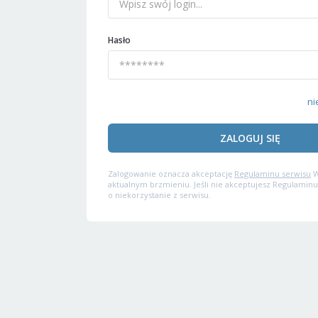
Hasło
ni
ZALOGUJ SIĘ
Zalogowanie oznacza akceptację
Regulaminu serwisu
W
aktualnym brzmieniu. Jeśli nie akceptujesz Regulaminu
o niekorzystanie z serwisu.