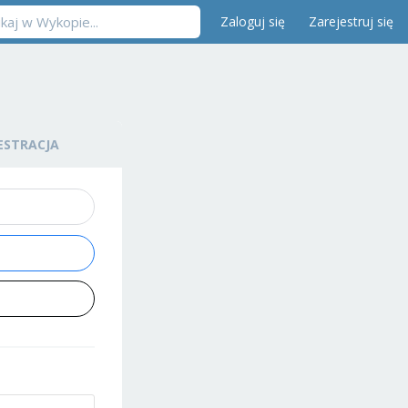
Zaloguj się
Zarejestruj się
ESTRACJA