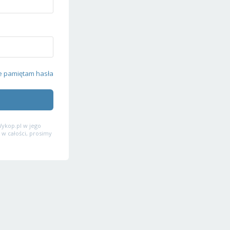
e pamiętam hasła
ykop.pl w jego
 w całości, prosimy