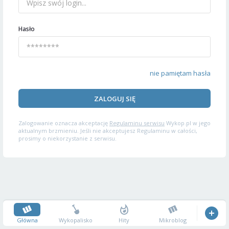
Hasło
nie pamiętam hasła
ZALOGUJ SIĘ
Zalogowanie oznacza akceptację
Regulaminu serwisu
Wykop.pl w jego
aktualnym brzmieniu. Jeśli nie akceptujesz Regulaminu w całości,
prosimy o niekorzystanie z serwisu.
Główna
Wykopalisko
Hity
Mikroblog