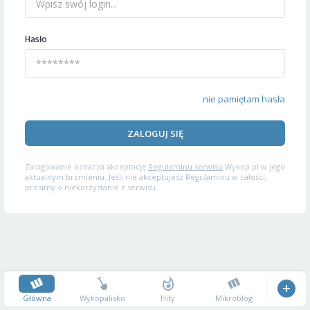
Hasło
nie pamiętam hasła
ZALOGUJ SIĘ
Zalogowanie oznacza akceptację
Regulaminu serwisu
Wykop.pl w jego
aktualnym brzmieniu. Jeśli nie akceptujesz Regulaminu w całości,
prosimy o niekorzystanie z serwisu.
Główna
Wykopalisko
Hity
Mikroblog