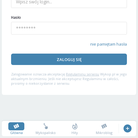
Hasło
nie pamiętam hasła
ZALOGUJ SIĘ
Zalogowanie oznacza akceptację
Regulaminu serwisu
Wykop.pl w jego
aktualnym brzmieniu. Jeśli nie akceptujesz Regulaminu w całości,
prosimy o niekorzystanie z serwisu.
Główna
Wykopalisko
Hity
Mikroblog