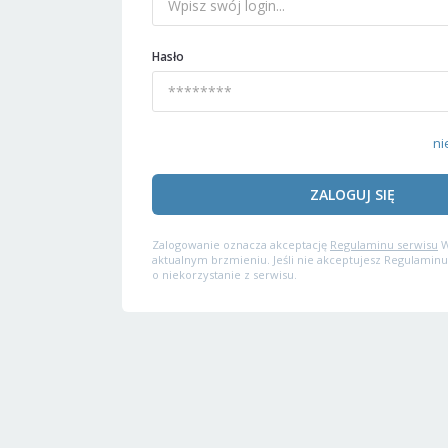
Hasło
ni
ZALOGUJ SIĘ
Zalogowanie oznacza akceptację
Regulaminu serwisu
W
aktualnym brzmieniu. Jeśli nie akceptujesz Regulaminu
o niekorzystanie z serwisu.