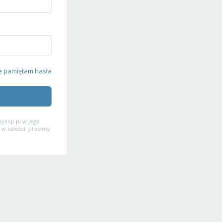
e pamiętam hasła
ykop.pl w jego
 w całości, prosimy