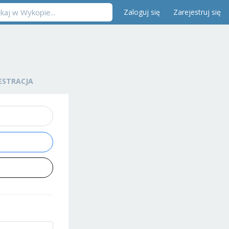
Zaloguj się
Zarejestruj się
ESTRACJA