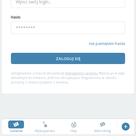
Hasło
nie pamiętam hasła
ZALOGUJ SIĘ
Zalogowanie oznacza akceptację
Regulaminu serwisu
Wykop.pl w jego
aktualnym brzmieniu. Jeśli nie akceptujesz Regulaminu w całości,
prosimy o niekorzystanie z serwisu.
Główna
Wykopalisko
Hity
Mikroblog