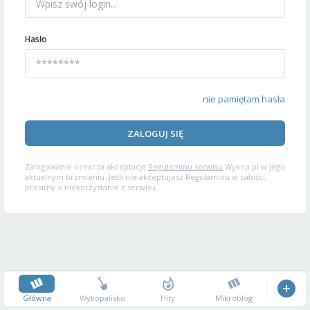
Hasło
nie pamiętam hasła
ZALOGUJ SIĘ
Zalogowanie oznacza akceptację
Regulaminu serwisu
Wykop.pl w jego
aktualnym brzmieniu. Jeśli nie akceptujesz Regulaminu w całości,
prosimy o niekorzystanie z serwisu.
Główna
Wykopalisko
Hity
Mikroblog