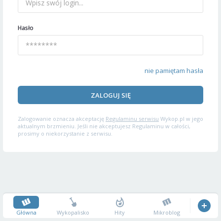
Hasło
nie pamiętam hasła
ZALOGUJ SIĘ
Zalogowanie oznacza akceptację
Regulaminu serwisu
Wykop.pl w jego
aktualnym brzmieniu. Jeśli nie akceptujesz Regulaminu w całości,
prosimy o niekorzystanie z serwisu.
Główna
Wykopalisko
Hity
Mikroblog