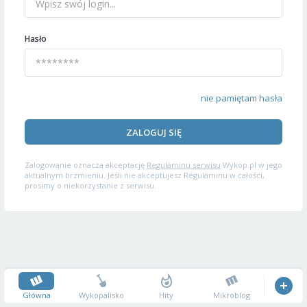
Hasło
nie pamiętam hasła
ZALOGUJ SIĘ
Zalogowanie oznacza akceptację
Regulaminu serwisu
Wykop.pl w jego
aktualnym brzmieniu. Jeśli nie akceptujesz Regulaminu w całości,
prosimy o niekorzystanie z serwisu.
Główna
Wykopalisko
Hity
Mikroblog