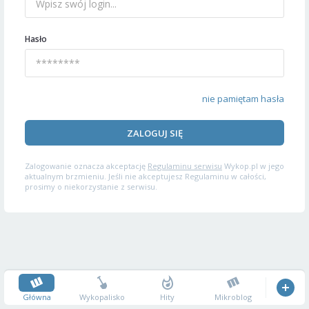
Hasło
nie pamiętam hasła
ZALOGUJ SIĘ
Zalogowanie oznacza akceptację
Regulaminu serwisu
Wykop.pl w jego
aktualnym brzmieniu. Jeśli nie akceptujesz Regulaminu w całości,
prosimy o niekorzystanie z serwisu.
Główna
Wykopalisko
Hity
Mikroblog