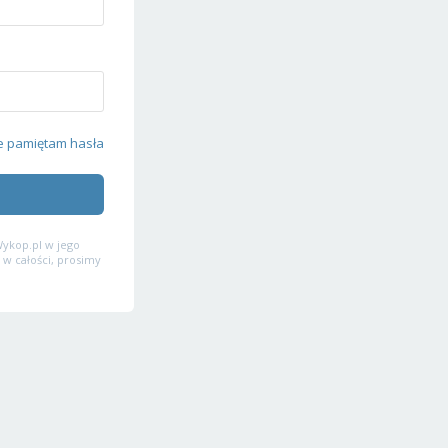
e pamiętam hasła
ykop.pl w jego
 w całości, prosimy