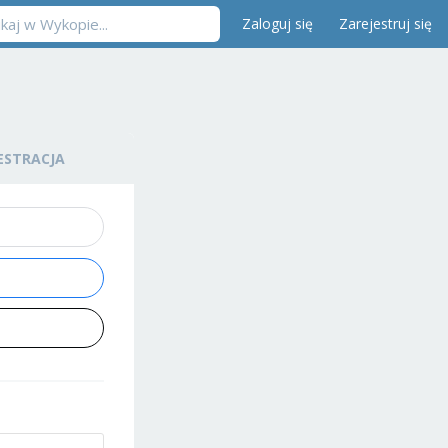
Zaloguj się
Zarejestruj się
ESTRACJA