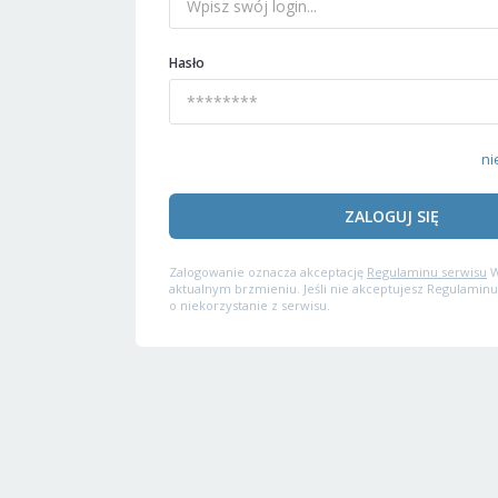
Hasło
ni
ZALOGUJ SIĘ
Zalogowanie oznacza akceptację
Regulaminu serwisu
W
aktualnym brzmieniu. Jeśli nie akceptujesz Regulaminu
o niekorzystanie z serwisu.