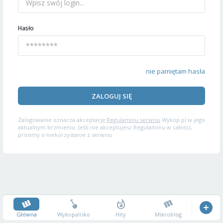
Hasło
nie pamiętam hasła
ZALOGUJ SIĘ
Zalogowanie oznacza akceptację
Regulaminu serwisu
Wykop.pl w jego
aktualnym brzmieniu. Jeśli nie akceptujesz Regulaminu w całości,
prosimy o niekorzystanie z serwisu.
Główna
Wykopalisko
Hity
Mikroblog