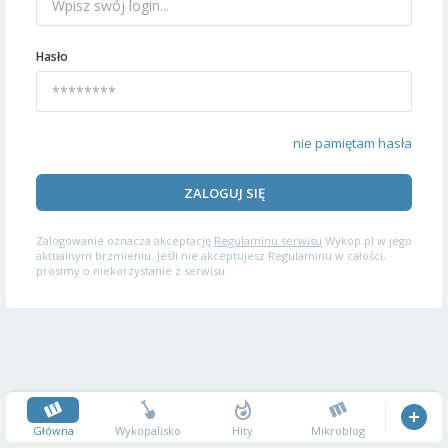
Hasło
nie pamiętam hasła
ZALOGUJ SIĘ
Zalogowanie oznacza akceptację
Regulaminu serwisu
Wykop.pl w jego
aktualnym brzmieniu. Jeśli nie akceptujesz Regulaminu w całości,
prosimy o niekorzystanie z serwisu.
Główna
Wykopalisko
Hity
Mikroblog