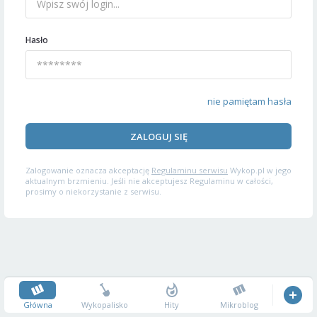
Hasło
nie pamiętam hasła
ZALOGUJ SIĘ
Zalogowanie oznacza akceptację
Regulaminu serwisu
Wykop.pl w jego
aktualnym brzmieniu. Jeśli nie akceptujesz Regulaminu w całości,
prosimy o niekorzystanie z serwisu.
Główna
Wykopalisko
Hity
Mikroblog