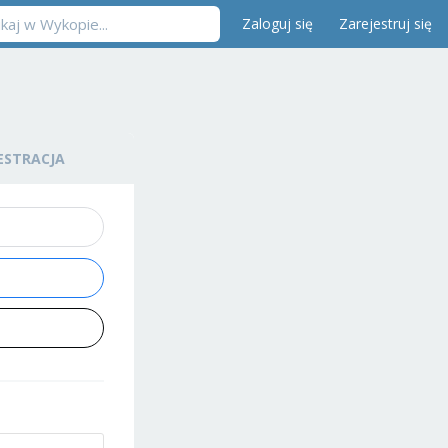
Zaloguj się
Zarejestruj się
ESTRACJA