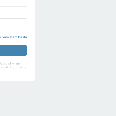
e pamiętam hasła
ykop.pl w jego
 w całości, prosimy