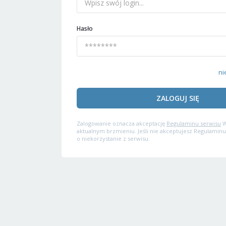
Hasło
ni
ZALOGUJ SIĘ
Zalogowanie oznacza akceptację
Regulaminu serwisu
W
aktualnym brzmieniu. Jeśli nie akceptujesz Regulaminu
o niekorzystanie z serwisu.