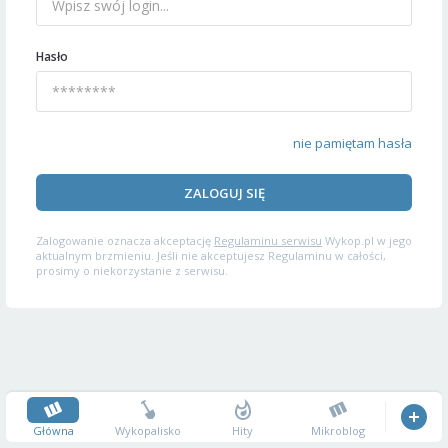
Hasło
nie pamiętam hasła
ZALOGUJ SIĘ
Zalogowanie oznacza akceptację
Regulaminu serwisu
Wykop.pl w jego
aktualnym brzmieniu. Jeśli nie akceptujesz Regulaminu w całości,
prosimy o niekorzystanie z serwisu.
Główna
Wykopalisko
Hity
Mikroblog