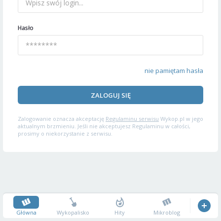
Hasło
nie pamiętam hasła
ZALOGUJ SIĘ
Zalogowanie oznacza akceptację
Regulaminu serwisu
Wykop.pl w jego
aktualnym brzmieniu. Jeśli nie akceptujesz Regulaminu w całości,
prosimy o niekorzystanie z serwisu.
Główna
Wykopalisko
Hity
Mikroblog