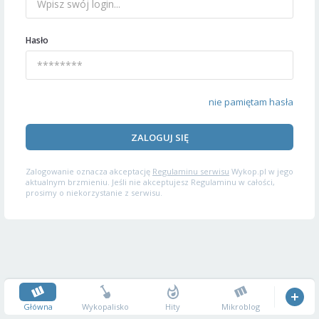
Hasło
nie pamiętam hasła
ZALOGUJ SIĘ
Zalogowanie oznacza akceptację
Regulaminu serwisu
Wykop.pl w jego
aktualnym brzmieniu. Jeśli nie akceptujesz Regulaminu w całości,
prosimy o niekorzystanie z serwisu.
Główna
Wykopalisko
Hity
Mikroblog