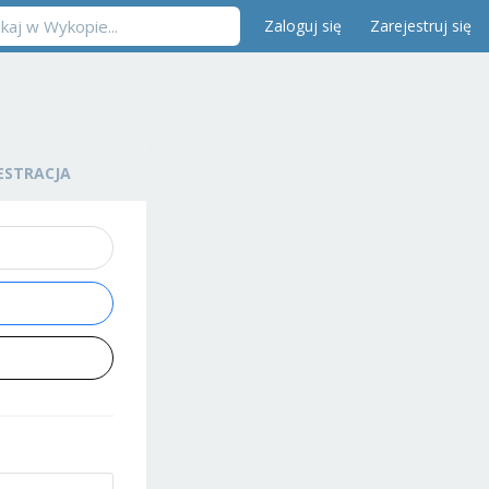
Zaloguj się
Zarejestruj się
ESTRACJA