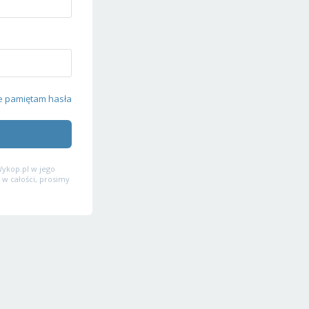
e pamiętam hasła
ykop.pl w jego
 w całości, prosimy