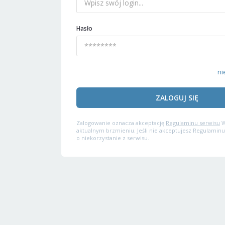
Hasło
ni
ZALOGUJ SIĘ
Zalogowanie oznacza akceptację
Regulaminu serwisu
W
aktualnym brzmieniu. Jeśli nie akceptujesz Regulaminu
o niekorzystanie z serwisu.