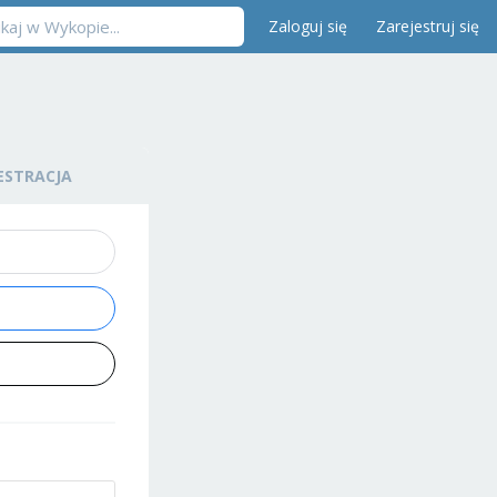
Zaloguj się
Zarejestruj się
ESTRACJA