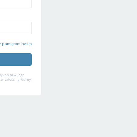
e pamiętam hasła
ykop.pl w jego
 w całości, prosimy