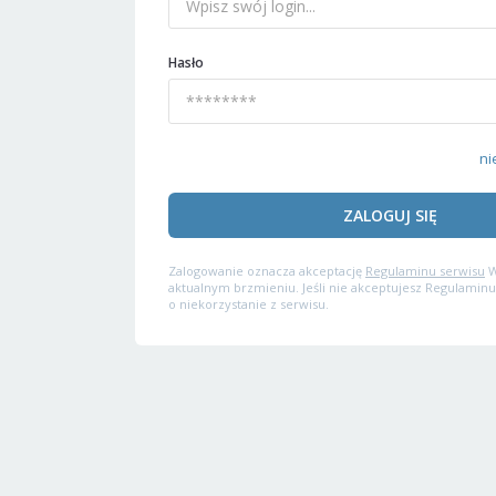
Hasło
ni
ZALOGUJ SIĘ
Zalogowanie oznacza akceptację
Regulaminu serwisu
W
aktualnym brzmieniu. Jeśli nie akceptujesz Regulaminu
o niekorzystanie z serwisu.