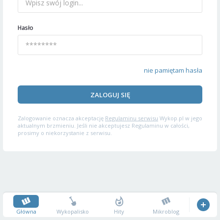
Hasło
nie pamiętam hasła
ZALOGUJ SIĘ
Zalogowanie oznacza akceptację
Regulaminu serwisu
Wykop.pl w jego
aktualnym brzmieniu. Jeśli nie akceptujesz Regulaminu w całości,
prosimy o niekorzystanie z serwisu.
Główna
Wykopalisko
Hity
Mikroblog