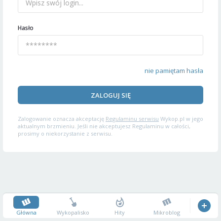
Hasło
nie pamiętam hasła
ZALOGUJ SIĘ
Zalogowanie oznacza akceptację
Regulaminu serwisu
Wykop.pl w jego
aktualnym brzmieniu. Jeśli nie akceptujesz Regulaminu w całości,
prosimy o niekorzystanie z serwisu.
Główna
Wykopalisko
Hity
Mikroblog