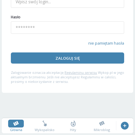
Hasło
nie pamiętam hasła
ZALOGUJ SIĘ
Zalogowanie oznacza akceptację
Regulaminu serwisu
Wykop.pl w jego
aktualnym brzmieniu. Jeśli nie akceptujesz Regulaminu w całości,
prosimy o niekorzystanie z serwisu.
Główna
Wykopalisko
Hity
Mikroblog