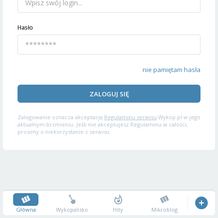
Hasło
nie pamiętam hasła
ZALOGUJ SIĘ
Zalogowanie oznacza akceptację
Regulaminu serwisu
Wykop.pl w jego
aktualnym brzmieniu. Jeśli nie akceptujesz Regulaminu w całości,
prosimy o niekorzystanie z serwisu.
Główna
Wykopalisko
Hity
Mikroblog