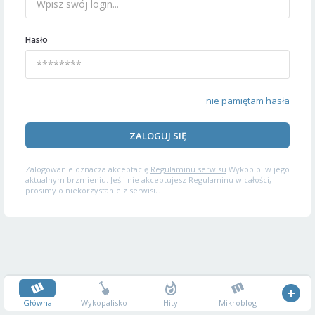
Hasło
nie pamiętam hasła
ZALOGUJ SIĘ
Zalogowanie oznacza akceptację
Regulaminu serwisu
Wykop.pl w jego
aktualnym brzmieniu. Jeśli nie akceptujesz Regulaminu w całości,
prosimy o niekorzystanie z serwisu.
Główna
Wykopalisko
Hity
Mikroblog