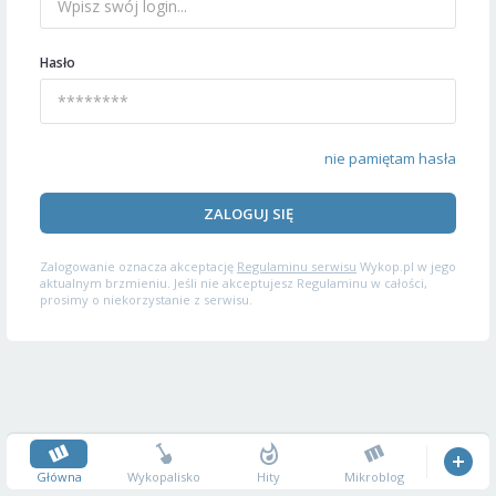
Hasło
nie pamiętam hasła
ZALOGUJ SIĘ
Zalogowanie oznacza akceptację
Regulaminu serwisu
Wykop.pl w jego
aktualnym brzmieniu. Jeśli nie akceptujesz Regulaminu w całości,
prosimy o niekorzystanie z serwisu.
Główna
Wykopalisko
Hity
Mikroblog