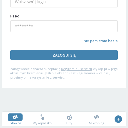
Hasło
nie pamiętam hasła
ZALOGUJ SIĘ
Zalogowanie oznacza akceptację
Regulaminu serwisu
Wykop.pl w jego
aktualnym brzmieniu. Jeśli nie akceptujesz Regulaminu w całości,
prosimy o niekorzystanie z serwisu.
Główna
Wykopalisko
Hity
Mikroblog