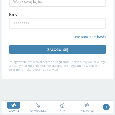
Hasło
nie pamiętam hasła
ZALOGUJ SIĘ
Zalogowanie oznacza akceptację
Regulaminu serwisu
Wykop.pl w jego
aktualnym brzmieniu. Jeśli nie akceptujesz Regulaminu w całości,
prosimy o niekorzystanie z serwisu.
Główna
Wykopalisko
Hity
Mikroblog