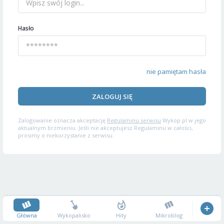
Hasło
nie pamiętam hasła
ZALOGUJ SIĘ
Zalogowanie oznacza akceptację
Regulaminu serwisu
Wykop.pl w jego
aktualnym brzmieniu. Jeśli nie akceptujesz Regulaminu w całości,
prosimy o niekorzystanie z serwisu.
Główna
Wykopalisko
Hity
Mikroblog