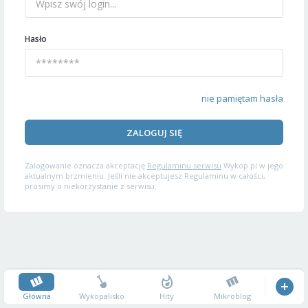
Hasło
nie pamiętam hasła
ZALOGUJ SIĘ
Zalogowanie oznacza akceptację
Regulaminu serwisu
Wykop.pl w jego
aktualnym brzmieniu. Jeśli nie akceptujesz Regulaminu w całości,
prosimy o niekorzystanie z serwisu.
Główna
Wykopalisko
Hity
Mikroblog