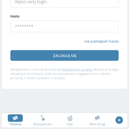
Hasło
nie pamiętam hasła
ZALOGUJ SIĘ
Zalogowanie oznacza akceptację
Regulaminu serwisu
Wykop.pl w jego
aktualnym brzmieniu. Jeśli nie akceptujesz Regulaminu w całości,
prosimy o niekorzystanie z serwisu.
Główna
Wykopalisko
Hity
Mikroblog