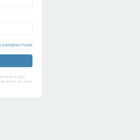
e pamiętam hasła
ykop.pl w jego
 w całości, prosimy