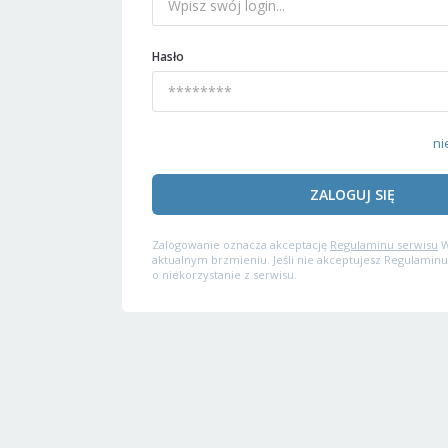
Hasło
ni
ZALOGUJ SIĘ
Zalogowanie oznacza akceptację
Regulaminu serwisu
W
aktualnym brzmieniu. Jeśli nie akceptujesz Regulaminu
o niekorzystanie z serwisu.