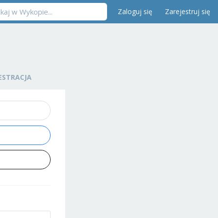
Zaloguj się
Zarejestruj się
ESTRACJA