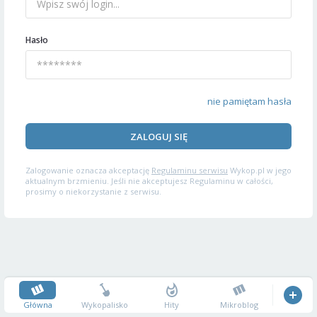
Hasło
nie pamiętam hasła
ZALOGUJ SIĘ
Zalogowanie oznacza akceptację
Regulaminu serwisu
Wykop.pl w jego
aktualnym brzmieniu. Jeśli nie akceptujesz Regulaminu w całości,
prosimy o niekorzystanie z serwisu.
Główna
Wykopalisko
Hity
Mikroblog