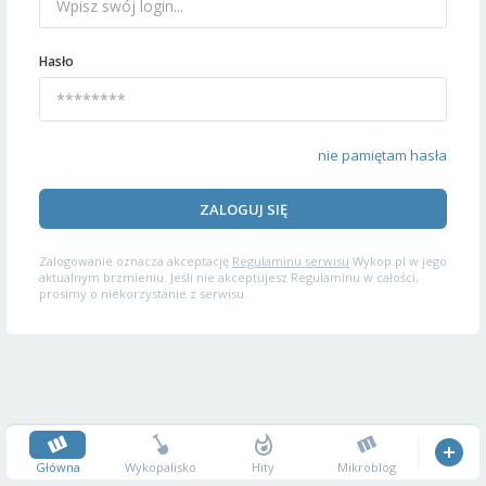
Hasło
nie pamiętam hasła
ZALOGUJ SIĘ
Zalogowanie oznacza akceptację
Regulaminu serwisu
Wykop.pl w jego
aktualnym brzmieniu. Jeśli nie akceptujesz Regulaminu w całości,
prosimy o niekorzystanie z serwisu.
Główna
Wykopalisko
Hity
Mikroblog