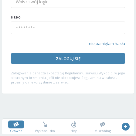
Hasło
nie pamiętam hasła
ZALOGUJ SIĘ
Zalogowanie oznacza akceptację
Regulaminu serwisu
Wykop.pl w jego
aktualnym brzmieniu. Jeśli nie akceptujesz Regulaminu w całości,
prosimy o niekorzystanie z serwisu.
Główna
Wykopalisko
Hity
Mikroblog