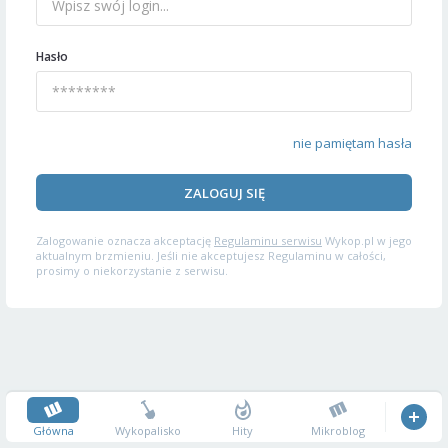
Hasło
nie pamiętam hasła
ZALOGUJ SIĘ
Zalogowanie oznacza akceptację
Regulaminu serwisu
Wykop.pl w jego
aktualnym brzmieniu. Jeśli nie akceptujesz Regulaminu w całości,
prosimy o niekorzystanie z serwisu.
Główna
Wykopalisko
Hity
Mikroblog